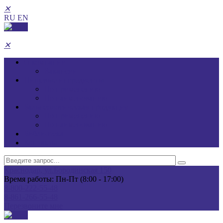
✕
RU
EN
✕
О компании
Вакансии
Пищевые ингредиенты
По применению
По наименованию
Бальнеологическая продукция
По применению
По наименованию
Библиотека
Контакты
Краснодар, ул.Бородинская 150
Время работы: Пн-Пт (8:00 - 17:00)
8-800-222-55-48
8-861-266-55-48
Перезвоните мне