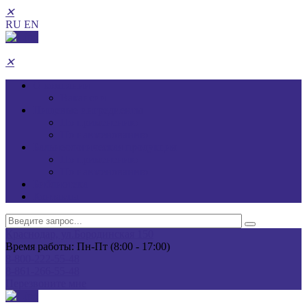
✕
RU
EN
✕
О компании
Вакансии
Пищевые ингредиенты
По применению
По наименованию
Бальнеологическая продукция
По применению
По наименованию
Библиотека
Контакты
Краснодар, ул.Бородинская 150
Время работы: Пн-Пт (8:00 - 17:00)
8-800-222-55-48
8-861-266-55-48
Перезвоните мне